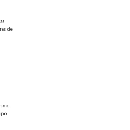
sas
ras de
ismo.
tipo