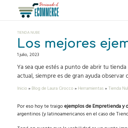
S
a
l
t
a
TIENDA NUBE
r
Los mejores eje
a
l
1 julio, 2023
c
o
Ya sea que estés a punto de abrir tu tiend
n
actual, siempre es de gran ayuda observar 
t
e
Inicio
»
Blog de Laura Cirocco
»
Herramientas
»
Tienda Nu
n
i
Por eso hoy te traigo
ejemplos de Empretienda y 
d
o
argentinos (y latinoamericanos en el caso de Tiend