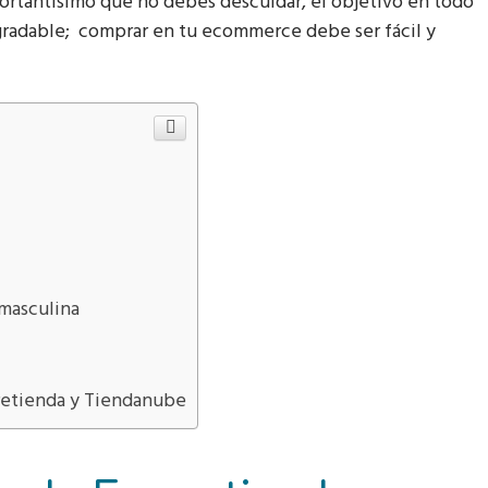
ortantísimo que no debés descuidar, el objetivo en todo
gradable; comprar en tu ecommerce debe ser fácil y
masculina
retienda y Tiendanube